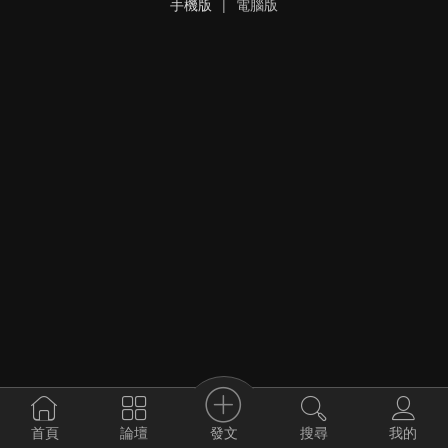
手機版
|
電腦版
發文
首頁
論壇
搜尋
我的