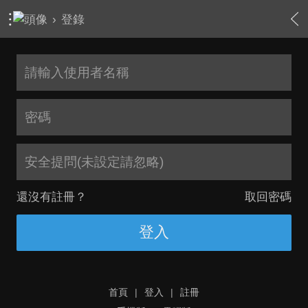
›
登錄
安全提問(未設定請忽略)
還沒有註冊？
取回密碼
登入
首頁
|
登入
|
註冊