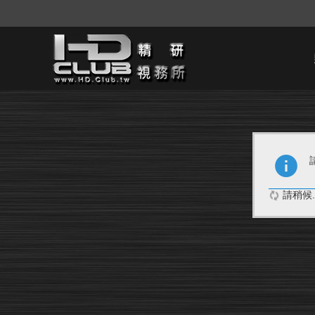
請稍候..