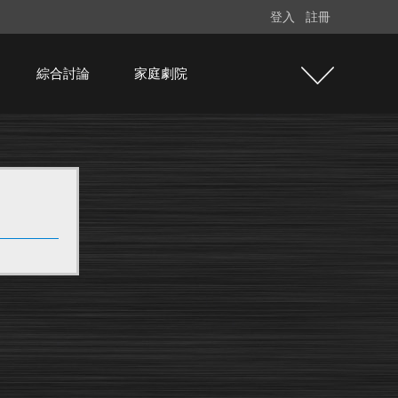
登入
註冊
綜合討論
家庭劇院