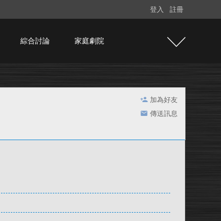
登入
註冊
綜合討論
家庭劇院
加為好友
傳送訊息