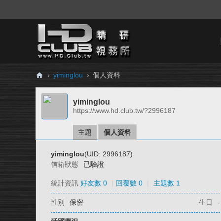
›
yiminglou
›
個人資料
H
yiminglou
D.
https://www.hd.club.tw/?2996187
Cl
ub
主題
個人資料
精
yiminglou
(UID: 2996187)
研
信箱狀態
已驗證
視
統計資訊
好友數 0
|
回覆數 0
|
主題數 1
務
性別
保密
生日
-
所