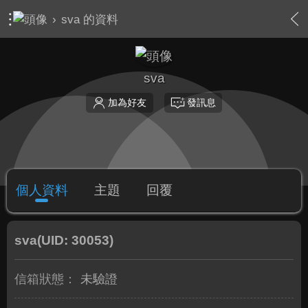
›
sva 的資料
sva
加為好友
發訊息
個人資料
主題
回覆
sva
(UID: 30053)
信箱狀態：
未驗證