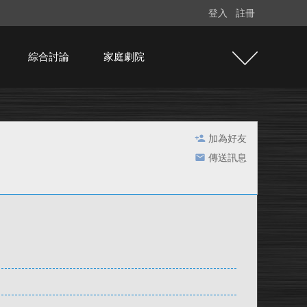
登入
註冊
綜合討論
家庭劇院
加為好友
傳送訊息