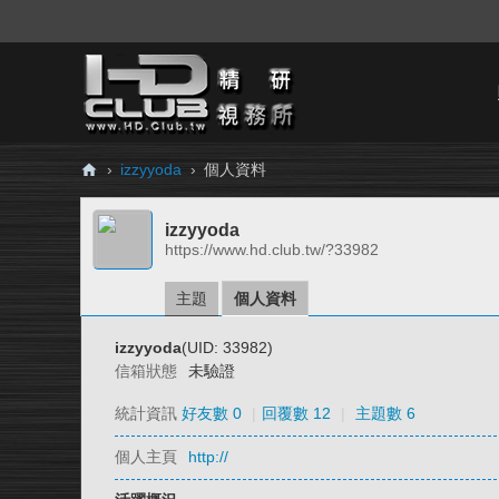
›
izzyyoda
›
個人資料
H
izzyyoda
D.
https://www.hd.club.tw/?33982
Cl
ub
主題
個人資料
精
izzyyoda
(UID: 33982)
研
信箱狀態
未驗證
視
統計資訊
好友數 0
|
回覆數 12
|
主題數 6
務
個人主頁
http://
所