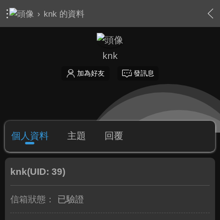
›
knk 的資料
knk
加為好友
發訊息
個人資料
主題
回覆
knk
(UID: 39)
信箱狀態：
已驗證