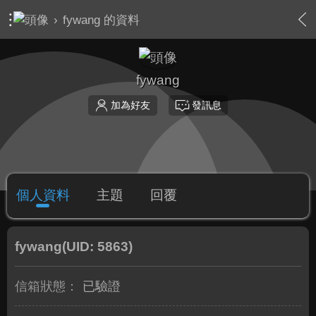
›
fywang 的資料
fywang
加為好友
發訊息
個人資料
主題
回覆
fywang
(UID: 5863)
信箱狀態：
已驗證