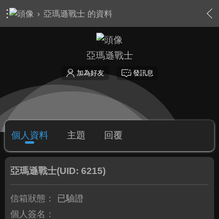
›
亞瑪遜戰士 的資料
亞瑪遜戰士
加為好友
發訊息
個人資料
主題
回覆
亞瑪遜戰士
(UID: 6215)
信箱狀態：
已驗證
個人簽名：