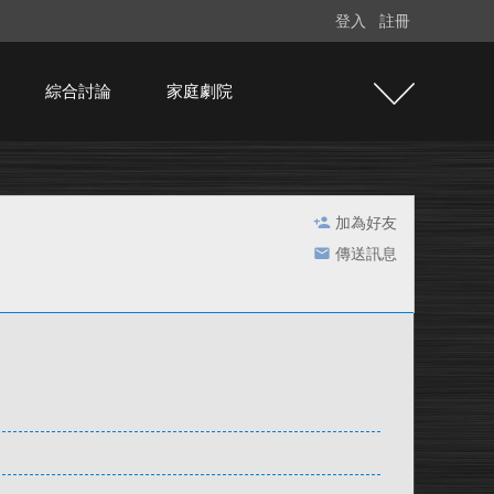
登入
註冊
綜合討論
家庭劇院
加為好友
傳送訊息