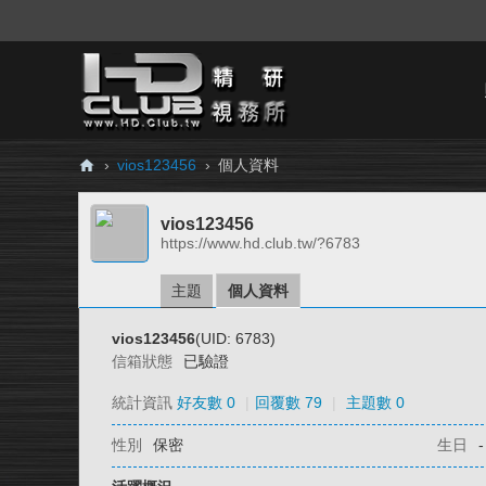
›
vios123456
›
個人資料
H
vios123456
D.
https://www.hd.club.tw/?6783
Cl
ub
主題
個人資料
精
vios123456
(UID: 6783)
研
信箱狀態
已驗證
視
統計資訊
好友數 0
|
回覆數 79
|
主題數 0
務
性別
保密
生日
-
所