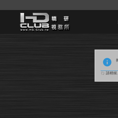
請稍候..