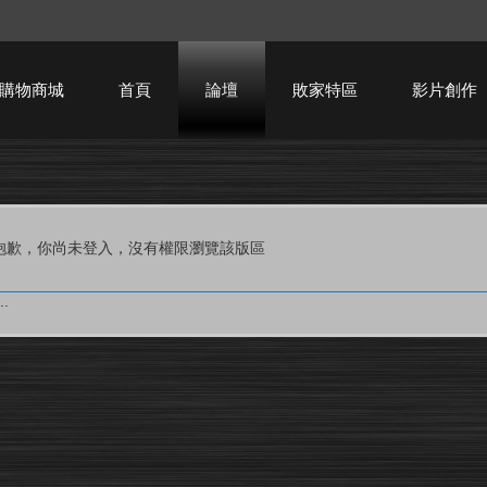
購物商城
首頁
論壇
敗家特區
影片創作
HTPC技術討論
抱歉，你尚未登入，沒有權限瀏覽該版區
.