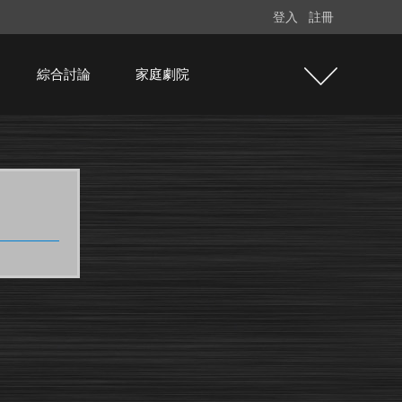
登入
註冊
綜合討論
家庭劇院