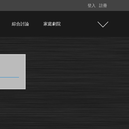
登入
註冊
綜合討論
家庭劇院