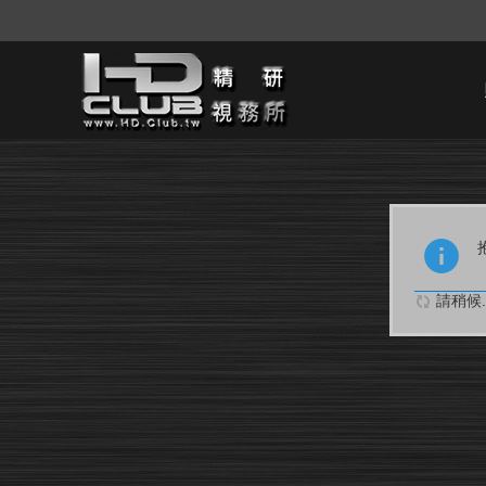
請稍候..