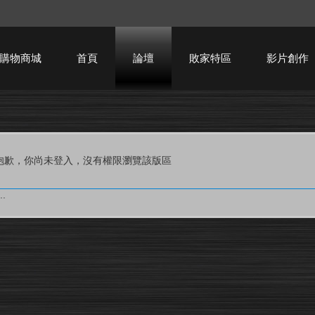
購物商城
首頁
論壇
敗家特區
影片創作
HTPC技術討論
抱歉，你尚未登入，沒有權限瀏覽該版區
.