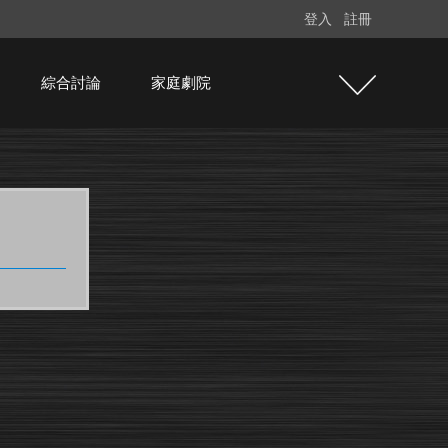
登入
註冊
綜合討論
家庭劇院