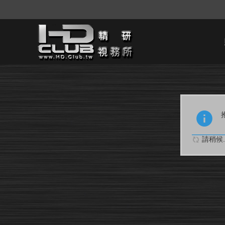
請稍候..