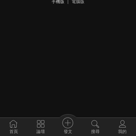
手機版
|
電腦版
發文
首頁
論壇
搜尋
我的