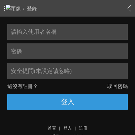
›
登錄
安全提問(未設定請忽略)
還沒有註冊？
取回密碼
登入
首頁
|
登入
|
註冊