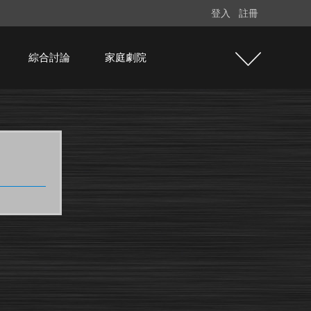
登入
註冊
綜合討論
家庭劇院