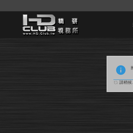
請稍候..