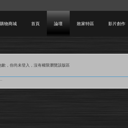
購物商城
首頁
論壇
敗家特區
影片創作
HTPC技術討論
抱歉，你尚未登入，沒有權限瀏覽該版區
.