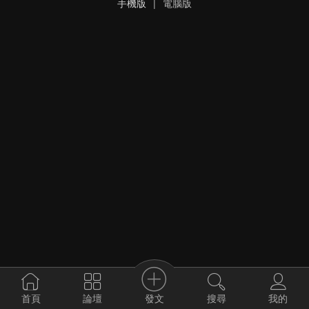
手機版
|
電腦版
發文
首頁
論壇
搜尋
我的