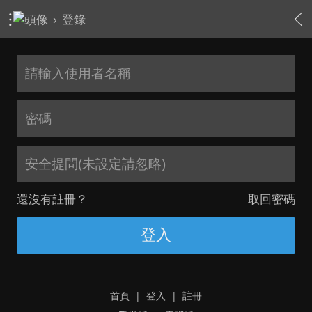
›
登錄
安全提問(未設定請忽略)
還沒有註冊？
取回密碼
登入
首頁
|
登入
|
註冊