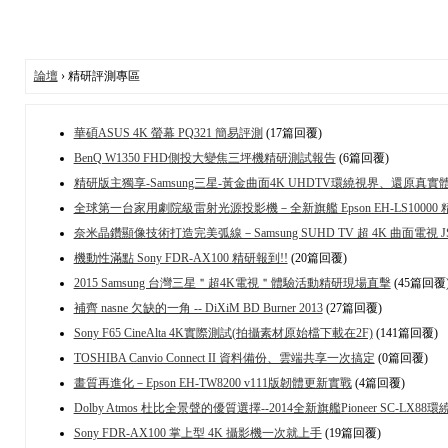
論壇
› 精研評測專區
華碩ASUS 4K 螢幕 PQ321 簡易評測
(17篇回覆)
BenQ W1350 FHD側投大變焦三坪機精研測試報告
(6篇回覆)
精研版主獨享-Samsung三星-黃金曲面4K UHDTV環繞視界、還原真實
全球第一台家用劇院級雷射光源投影機－全新旗艦 Epson EH-LS1000
奈米晶鑽顯像技術打造完美弧線－Samsung SUHD TV 超 4K 曲面電視 J
機動性滿點 Sony FDR-AX100 精研報到!!
(20篇回覆)
2015 Samsung 台灣三星＂超4K電視＂體驗活動精研現場直擊
(45篇回覆
補齊 nasne 欠缺的一角 -- DiXiM BD Burner 2013
(27篇回覆)
Sony F65 CineAlta 4K實際測試(拍攝素材原始檔下載在2F)
(141篇回覆)
TOSHIBA Canvio Connect II 資料備份、雲端共享一次搞定
(0篇回覆)
畫質再進化－Epson EH-TW8200 v111版韌體更新實戰
(4篇回覆)
Dolby Atmos 杜比全景聲的優質選擇--2014全新旗艦Pioneer SC-LX88
Sony FDR-AX100 掌上型 4K 攝影機一次就上手
(19篇回覆)