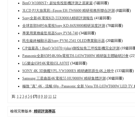
BenQ W1080ST+ 超短焦投影機評測之居家篇
(5篇回覆)
3LCD PJ大放異彩--Epson EH-TW6600 精研視務所聯合評測
(8篇回覆)
Sony全新4K電視KD-55X9000A精研評測報告
(41篇回覆)
全球首部84吋4k電視Sony KD-84X9000精研深度評測
(78篇回覆)
專業用業務級監視器Sony PVM-740
(34篇回覆)
民生級終極顯示器Sony PVM-2541 OLED專業顯示器
(20篇回覆)
C/P值最高！BenQ W1070+(plus)側投短焦三坪投影機完全評測
(19篇回覆
Panasonic全新65吋4K/60p電視TH-L65WT600W 精研版主體驗研討會
(2
LG樂金65吋4K電視65LA970T
(34篇回覆)
SONY 4K 3D旗艦VPL-VW1000ES 精研總部原生4K上映中
(133篇回覆)
Samsung 三星曲面4K電視55 HU9000W 精研集體評測
(30篇回覆)
極致 "真" 4K ‧ 流暢 60p ‧ Panasonic 全新 Viera TH-L65WT600W LE
頁:
1
2
3
4
5
6
[7]
8
9
10
11
12
檢視完整版本:
精研評測專區