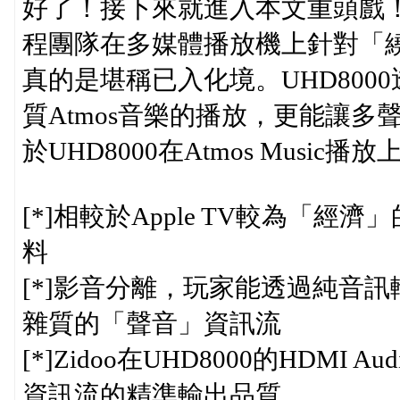
好了！接下來就進入本文重頭戲！UHD
程團隊在多媒體播放機上針對「繞
真的是堪稱已入化境。UHD80
質Atmos音樂的播放，更能讓
於UHD8000在Atmos Musi
[*]相較於Apple TV較為「經
料
[*]影音分離，玩家能透過純音訊輸
雜質的「聲音」資訊流
[*]Zidoo在UHD8000的HDM
資訊流的精準輸出品質