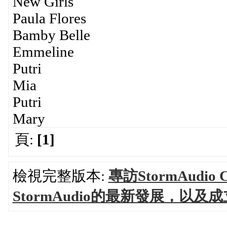
New Girls
Paula Flores
Bamby Belle
Emmeline
Putri
Mia
Putri
Mary
頁:
[1]
檢視完整版本:
專訪StormAudio C
StormAudio的最新發展，以