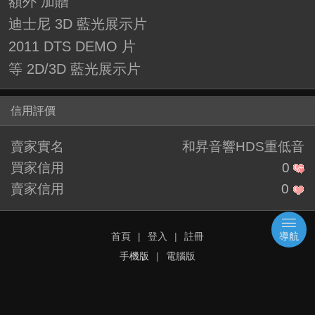
額外 加贈
迪士尼 3D 藍光展示片
2011 DTS DEMO 片
等 2D/3D 藍光展示片
信用評價
賣家實名
和昇音響HDS重低音
買家信用
0
賣家信用
0
首頁
|
登入
|
註冊
導航
手機版
|
電腦版