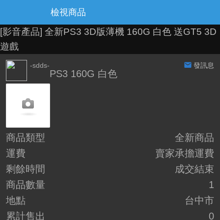
檢視商品
[影音產品]
全新PS3 3D版薄機 160G 白色 送GT5 3D
遊戲
-sdds-
發訊息
PS3 160G 白色
商品類型
全新商品
運費
賣家承擔運費
剩餘時間
成交結束
商品數量
1
地點
台中市
累計售出
0