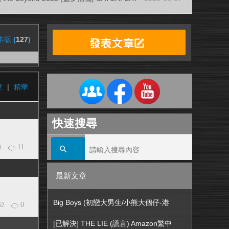
本版
(
127
)
章
|
精華
快速搜尋
11
0
最新文章
Big Boys (初戀大男生/小熊大個仔-港
0
52
[已解決] THE LIE (謊言) Amazon繁中