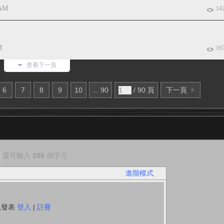
 AM
14
M
16
查看下一頁
6
7
8
9
10
... 90
/ 90 頁
下一頁
還可輸入
200
個字元
進階模式
以發表
登入
|
註冊