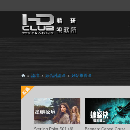
»
論壇
›
綜合討論區
›
好站推薦區
H
D.
Cl
ub
精
研
Sterling Point S01 (星嶼秘境 第一季) Ama
Batman: Caped Crusader S02 (蝙蝠俠披風戰