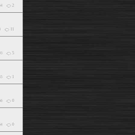
2
64
11
8
5
93
1
65
0
56
0
64