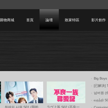
購物商城
首頁
論壇
敗家特區
影片創作
HTPC技術討論
Big Bo
[已解決] 
넘버원 
வதந்தி
최애의 사원 S01 (我的偶像總裁 第一季) 中
ラヴ上等 S02 (不良一族尋愛記 第二季) Net
Conjuri