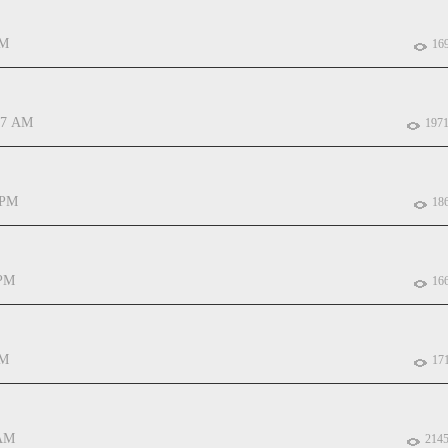
AM
16
47 AM
197
 PM
18
 PM
16
PM
17
 AM
214