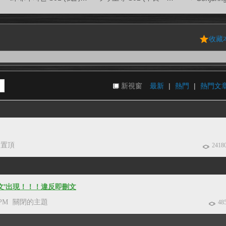
收藏
新視窗
最新
|
熱門
|
熱門文
置頂
2418
請文'出現！！！違反即刪文
 PM
關閉的主題
48