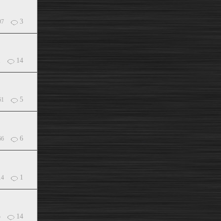
3
97
14
1
5
61
6
66
1
14
14
5