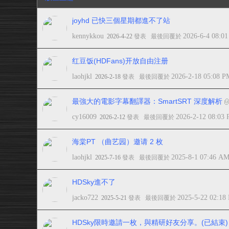
joyhd 已快三個星期都進不了站
kennykkou
2026-6-4 08:0
2026-4-22
發表
最後回覆於
红豆饭(HDFans)开放自由注册
laohjkl
2026-2-18 05:08 P
2026-2-18
發表
最後回覆於
最強大的電影字幕翻譯器：SmartSRT 深度解析
cy16009
2026-2-12 08:03
2026-2-12
發表
最後回覆於
海棠PT （曲艺园）邀请 2 枚
laohjkl
2025-8-1 07:46 A
2025-7-16
發表
最後回覆於
HDSky進不了
jacko722
2025-5-22 02:18
2025-5-21
發表
最後回覆於
HDSky限時邀請一枚，與精研好友分享。(已結束)