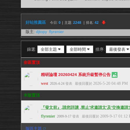
視
務
所
好站推薦區
今日:
0
|
主題:
2248
|
排名:
42
版主:
djtopy
,
flyrenier
篩選:
全部主題
全部時間
排序:
最後發表
全區置頂
精研論壇 20260424 系統升級暫停公告
west
2026-5-20 04:48 PM
2026-4-24
發表
最後回覆於
本版置頂
『發文前』,請您詳讀 ,禁止'求邀請文'及'交換邀
flyrenier
2009-9-17 01:12
2009-9-17
發表
最後回覆於
版區主題