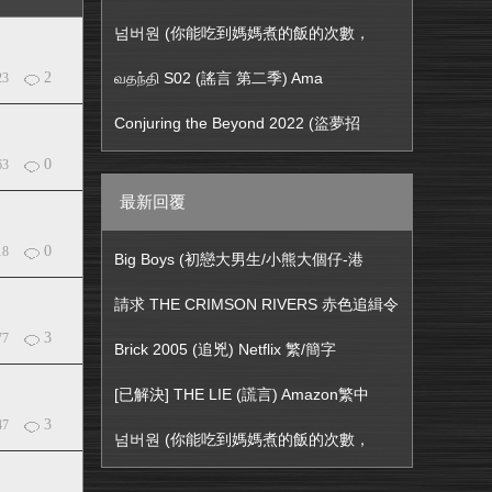
넘버원 (你能吃到媽媽煮的飯的次數，
2
வதந்தி S02 (謠言 第二季) Ama
23
Conjuring the Beyond 2022 (盜夢招
0
63
最新回覆
0
18
Big Boys (初戀大男生/小熊大個仔-港
請求 THE CRIMSON RIVERS 赤色追緝令
3
77
Brick 2005 (追兇) Netflix 繁/簡字
[已解決] THE LIE (謊言) Amazon繁中
3
47
넘버원 (你能吃到媽媽煮的飯的次數，