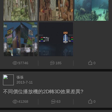
97746
185
0
張張
2013-7-11
不同價位播放機的2D轉3D效果差異?
41268
63
0