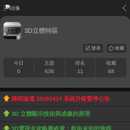
›
家庭劇院
›
3D立體特區
3D立體特區
發表
收藏
今日
主題
排名
收藏
0
636
11
68
精研論壇 20260424 系統升級暫停公告
3D 立體顯示技術與成像的原理
3D電視全攻略最終章：航向未知的旅程