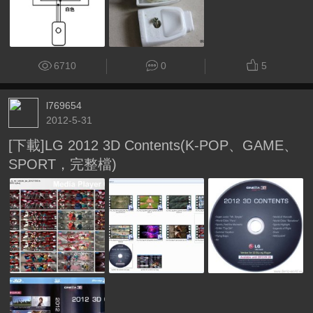
6710
0
5
l769654
2012-5-31
[下載]LG 2012 3D Contents(K-POP、GAME、
SPORT，完整檔)