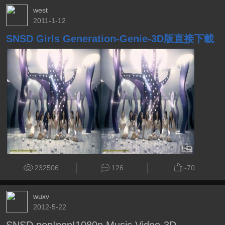
west
2011-1-12
SNSD Girls Generation-Genie-3D版直接下載
232506
126
-70
wuxv
2012-5-22