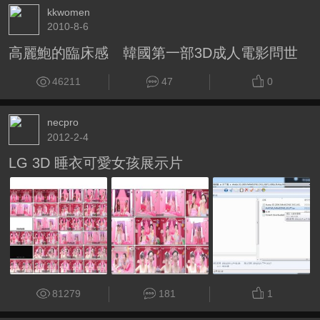
kkwomen
2010-8-6
高麗鮑的臨床感 韓國第一部3D成人電影問世
46211
47
0
necpro
2012-2-4
LG 3D 睡衣可愛女孩展示片
81279
181
1