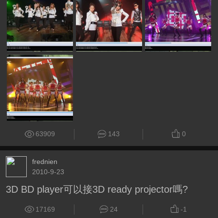
63909
143
0
frednien
2010-9-23
3D BD player可以接3D ready projector嗎?
17169
24
-1