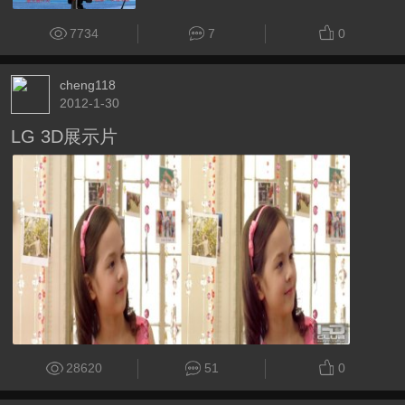
7734
7
0
cheng118
2012-1-30
LG 3D展示片
28620
51
0