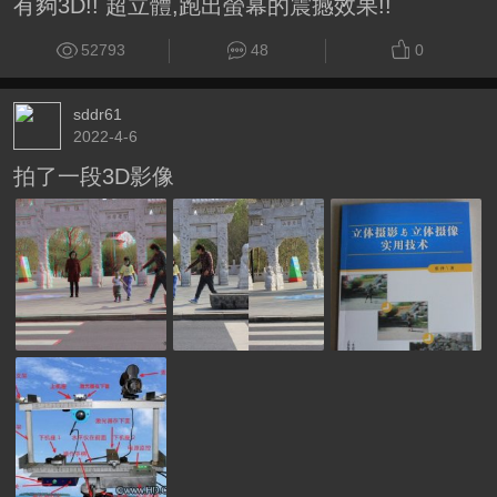
有夠3D!! 超立體,跑出螢幕的震撼效果!!
52793
48
0
sddr61
2022-4-6
拍了一段3D影像