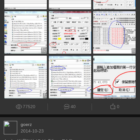
77520
40
0
goerz
2014-10-23