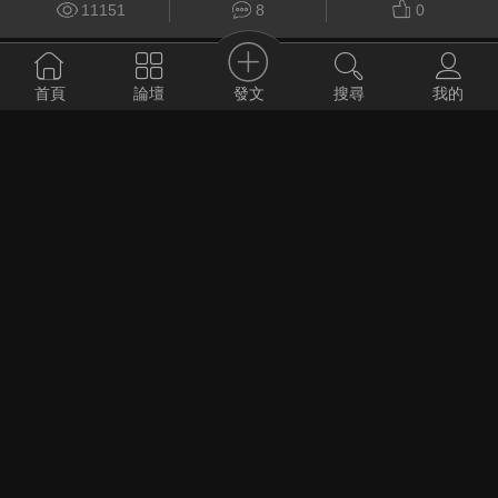
11151
8
0
cheap1049
發文
首頁
論壇
搜尋
我的
2012-8-7
LG 3D電視只能用偏光眼鏡嗎?
19212
19
0
goerz
2015-9-6
請問LG 3D電視所支援的3D格式FS
9517
0
0
trcgodllo
2015-6-27
請問現在想買消費型3D攝影機來研究，是不是