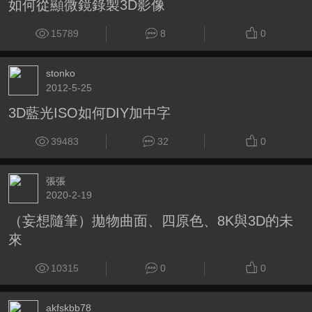
如何從顯微鏡錄製3D影像
15789
8
0
stonko
2012-5-25
3D藍光ISO如何DIY加中字
39483
32
0
張張
2020-2-19
（妄想隨筆）拋物曲面、四原色、8K與3D的未
來
10315
0
0
akfskbb78