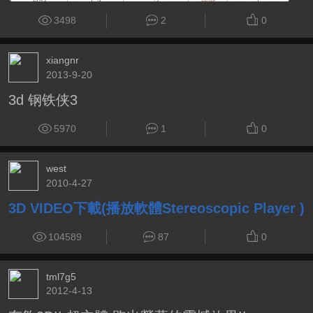
3498
2
0
xiangnr
2013-9-20
3d 钢铁侠3
5970
1
0
west
2010-4-27
3D VIDEO下載(播放軟體Stereoscopic Player )
104589
87
0
tml7g5
2012-4-13