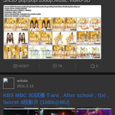
SNSD pop!pop!1080p.Music.Video-3D
40357
78
0
ankala
2011-2-13
KBS MBC 3D試播 T-ara , After school , f(x) ,
Secret 4段影片 (1080i@MU)