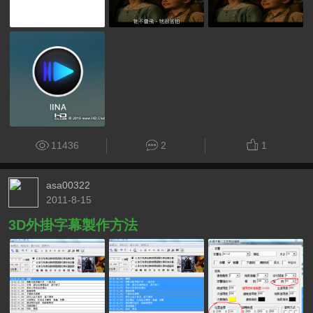
11436
2
1
asa00322
2011-8-15
3D外掛字幕製作方法