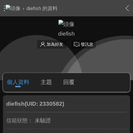
›
diefish 的資料
diefish
加為好友
發訊息
個人資料
主題
回覆
diefish
(UID: 2330582)
信箱狀態：
未驗證