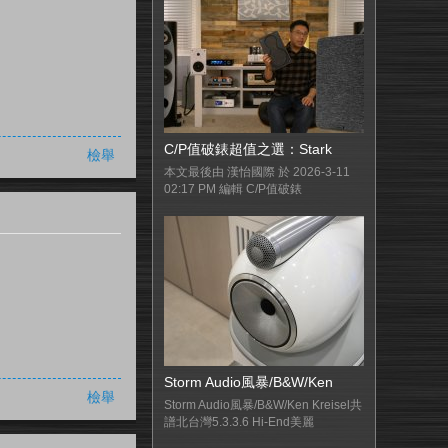
C/P值破錶超值之選：Stark
檢舉
本文最後由 漢怡國際 於 2026-3-11
02:17 PM 編輯 C/P值破錶
Storm Audio風暴/B&W/Ken
檢舉
Storm Audio風暴/B&W/Ken Kreisel共
譜北台灣5.3.3.6 Hi-End美麗