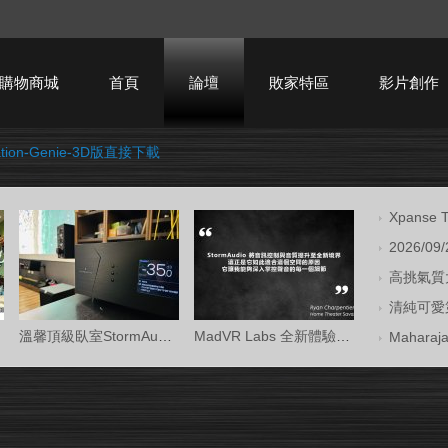
購物商城
首頁
論壇
敗家特區
影片創作
ration-Genie-3D版直接下載
HTPC技術討論
Xpans
2026/09
高挑氣質大
清純可愛第
溫馨頂級臥室StormAudio風暴Core 16/Ken Kr
MadVR Labs 全新體驗中心 —— 與 StormAud
Mahara