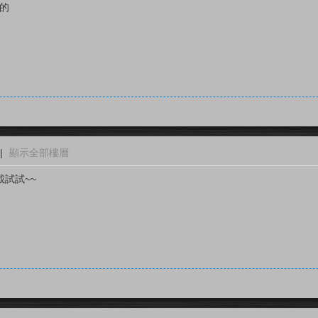
d的
|
顯示全部樓層
載試試~~