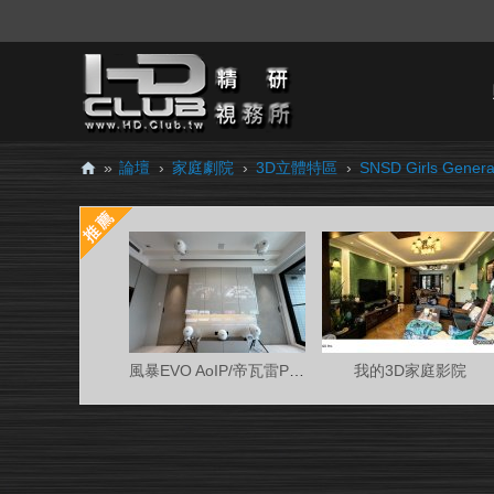
»
論壇
›
家庭劇院
›
3D立體特區
›
SNSD Girls Gene
H
D.
Cl
ub
精
研
風暴EVO AoIP/帝瓦雷Phantom 7.0.4金蛋客廳
我的3D家庭影院
視
務
所