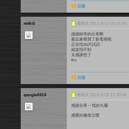
回覆
milk⊙
發表於 2011-9-17 03:15:34
謝謝帥哥的分享啊
最近家裡買了新電視呢
正在找3d片試試
就是找不到
太感謝您了
thx
回覆
qangle0414
發表於 2011-9-19 12:10:04
感謝分享 ~ 找好久囉
感覺好像很立體