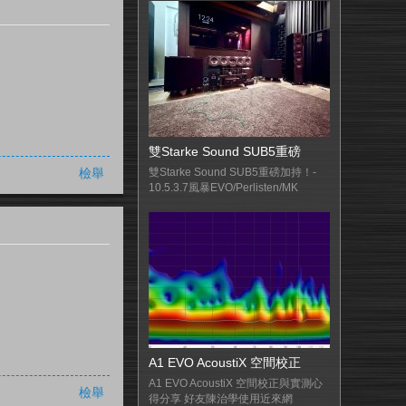
雙Starke Sound SUB5重磅
檢舉
雙Starke Sound SUB5重磅加持！-
10.5.3.7風暴EVO/Perlisten/MK
A1 EVO AcoustiX 空間校正
A1 EVO AcoustiX 空間校正與實測心
檢舉
得分享 好友陳治學使用近來網