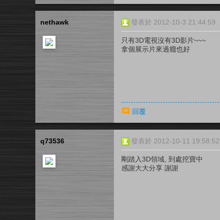
nethawk
發表於 2012-10-3 21:44:59
只有3D電視沒有3D影片~~~
拿個展示片來過癮也好
回覆
q73536
發表於 2012-10-11 19:58:52
剛踏入3D領域, 到處挖寶中
感謝大大分享 謝謝