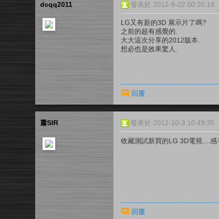
dcqq2011
發表於 2012-9-22 00:20:18
LG又有新的3D 展示片了嗎?
之前的超有感覺的.
大大這次分享的2012版本.
想必也是效果驚人.
回覆
蕭SIR
發表於 2012-10-3 10:49:35
收藏測試新買的LG 3D電視....感ㄣㄚ
回覆