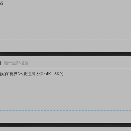
放器
|
顯示全部樓層
"視界"不要進展太快~4K . 8K的