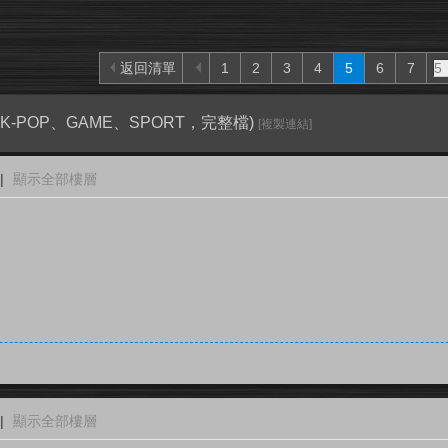
返回清單
1
2
3
4
5
6
7
ents(K-POP、GAME、SPORT，完整檔)
[複製連結]
|
顯示全部樓層
|
顯示全部樓層