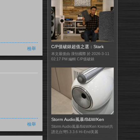
C/P值破錶超值之選：Stark
檢舉
本文最後由 漢怡國際 於 2026-3-11
02:17 PM 編輯 C/P值破錶
Storm Audio風暴/B&W/Ken
檢舉
Storm Audio風暴/B&W/Ken Kreisel共
譜北台灣5.3.3.6 Hi-End美麗