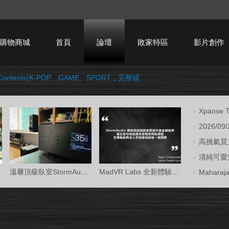
購物商城
首頁
論壇
敗家特區
影片創作
 Contents(K-POP、GAME、SPORT，完整檔 ...
HTPC技術討論
Xpans
2026/09
高挑氣質大
清純可愛第
溫馨頂級臥室StormAudio風暴Core 16/Ken Kr
MadVR Labs 全新體驗中心 —— 與 StormAud
Mahara