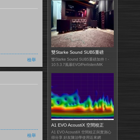
雙Starke Sound SUB5重磅
檢舉
雙Starke Sound SUB5重磅加持！-
10.5.3.7風暴EVO/Perlisten/MK
A1 EVO AcoustiX 空間校正
A1 EVO AcoustiX 空間校正與實測心
檢舉
得分享 好友陳治學使用近來網