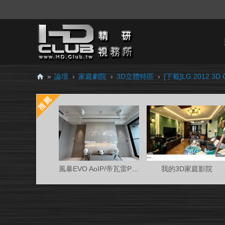
»
論壇
›
家庭劇院
›
3D立體特區
›
[下載]LG 2012 3D
H
D.
Cl
ub
精
研
風暴EVO AoIP/帝瓦雷Phantom 7.0.4金蛋客廳
我的3D家庭影院
視
務
所