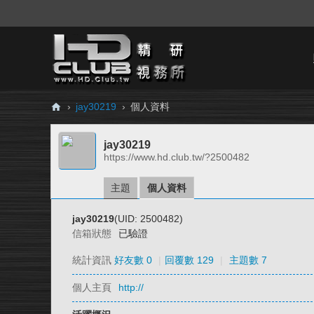
›
jay30219
›
個人資料
H
jay30219
D.
https://www.hd.club.tw/?2500482
Cl
ub
主題
個人資料
精
jay30219
(UID: 2500482)
研
信箱狀態
已驗證
視
統計資訊
好友數 0
|
回覆數 129
|
主題數 7
務
個人主頁
http://
所