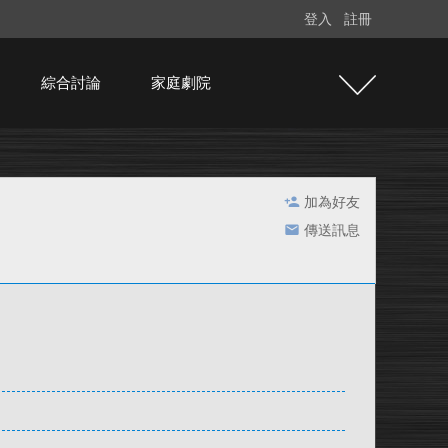
登入
註冊
綜合討論
家庭劇院
加為好友
傳送訊息