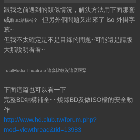
跟我之前遇到的類似情況，解決方法用下面那套
或
但另外個問題又出來了 iso 外掛字
將BD結構補全，
幕~
但我不太確定是不是目錄的問題~可能還是請版
大那說明看看~
TotalMedia Theatre 5 這套比較沒這麼嚴緊
下面這篇也可以看一下
完整BD結構補全~~燒錄BD及做ISO檔的安全動
作
http://www.hd.club.tw/forum.php?
mod=viewthread&tid=13983