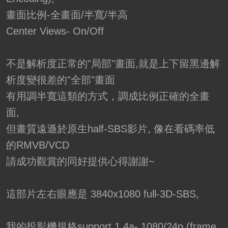
畫面比例-全畫面/半寬/半高
Center Views- On/Off
不是解析度正常的"局部"畫面,就是上下留黑邊解
析度變很差的"全部"畫面
有用調半寬這類的方式，調成比例正確的全畫
面,
但畫質遠遜於原生half-SBS影片, 像在看碼率低
的RMVB/VCD
請成功觀賞的同好提供心得謝謝~
這部片左右眼應是 3840x1080 full-3D-SBS,
我的投影機規格support 1.4a- 1080/24p (frame