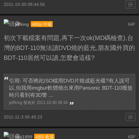
2011-10-30 08:44:56
jeffking
64
480p 中級
F
初次下載檔案有問題,再下一次ok(MD碼檢查),台
灣的BDT-110無法讀DVD燒的藍光,朋友國外買的
BDT-110居然可以讀,怎麼會這樣?
引用: 可否將此ISO檔用DVD片燒成藍光碟?有人說可
以,但我用imgbur軟體燒出來用Pansonic BDT-110撥放
時只看到有3D警 ...
jeffking 發表於 2011-10-30 08:44
2011-11-3 05:49:23
wuji1899
65
480i 會員
F