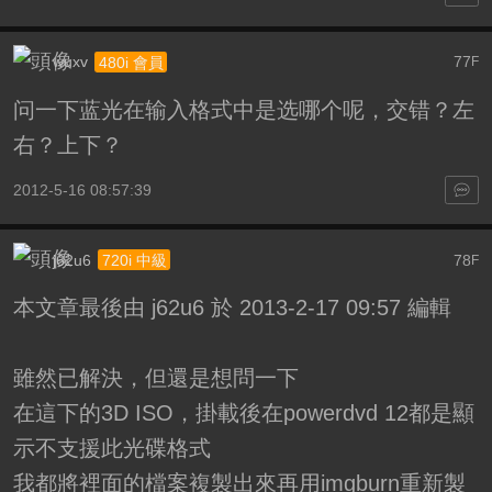
wuxv
77
480i 會員
F
问一下蓝光在输入格式中是选哪个呢，交错？左
右？上下？
2012-5-16 08:57:39
j62u6
78
720i 中級
F
本文章最後由 j62u6 於 2013-2-17 09:57 編輯
雖然已解決，但還是想問一下
在這下的3D ISO，掛載後在powerdvd 12都是顯
示不支援此光碟格式
我都將裡面的檔案複製出來再用imgburn重新製