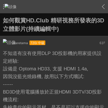
›
家庭劇院
›
3D立體特區
›
內容
如何觀賞HD.Club 精研視務所發表的3D
立體影片(持續編輯中)
usaretama
61
720i 中級
F
不知道有沒有使用DLP 3D投影機的用家提供設
定經驗:
設備是 Optoma HD33, 支援 HDMI 1.4a,
因我沒藍光燒錄機, 故用以下方式嚐試:
------
BD3D使用電腦播放於正規HDMI 3DTV/3D投影
機流程:
先檢查你的顯示器材，是不是可以支援你的顯示