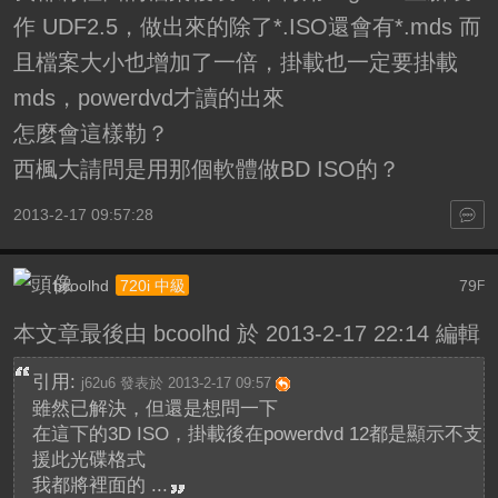
作 UDF2.5，做出來的除了*.ISO還會有*.mds 而
且檔案大小也增加了一倍，掛載也一定要掛載
mds，powerdvd才讀的出來
怎麼會這樣勒？
西楓大請問是用那個軟體做BD ISO的？
2013-2-17 09:57:28
bcoolhd
79
720i 中級
F
本文章最後由 bcoolhd 於 2013-2-17 22:14 編輯
引用:
j62u6 發表於 2013-2-17 09:57
雖然已解決，但還是想問一下
在這下的3D ISO，掛載後在powerdvd 12都是顯示不支
援此光碟格式
我都將裡面的 ...