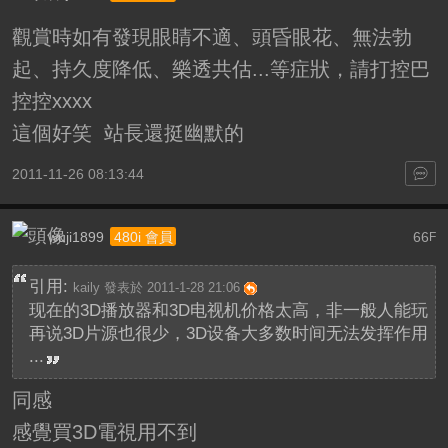
觀賞時如有發現眼睛不適、頭昏眼花、無法勃
起、持久度降低、樂透共估...等症狀，請打控巴
控控xxxx
這個好笑 站長還挺幽默的
2011-11-26 08:13:44
wuji1899
66
480i 會員
F
引用:
kaily 發表於 2011-1-28 21:06
现在的3D播放器和3D电视机价格太高，非一般人能玩
再说3D片源也很少，3D设备大多数时间无法发挥作用
...
同感
感覺買3D電視用不到