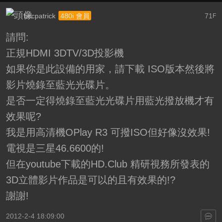
bccpatrick
71
480i 會員
F
請問:
正規HDMI 3DTV/3D投影機
如果你是此設備的用家，請下載 ISO版本然後將
影片燒錄至藍光光碟片。
是否一定得燒錄至藍光光碟片用藍光撥放機才有
效果呢?
我是用高清機OPlay R3 可撥ISO但好像沒效果!
電視是三星46.6600的!
但在youtube下載的HD.Club 精研視務所發表的
3D立體影片作品是可以的且有效果的!?
謝謝!
2012-2-4 18:09:00