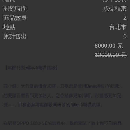
剩餘時間
成交結束
商品數量
2
地點
台北市
累計售出
0
8000.00
元
12000.00 元
【歐酷特製Siltech喇叭跳線】
花小錢、大升級的機會來囉，只要您是使用Biwire喇叭的玩家，
想要讓音響音韻更加迷人、定位結像更加清晰、形體感更加完
整.....，那務必參考歐酷最新研發的Siltech喇叭跳線。
在研發OPPO 105D SE的過程中，我們測試了數十種不同的品