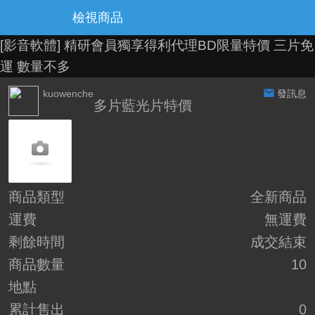
檢視商品
[影音軟體]
精研會員獨享得利代理BD限量特價 三片免
運 數量不多
kuowenche
發訊息
多片藍光片特價
商品類型
全新商品
運費
無運費
剩餘時間
成交結束
商品數量
10
地點
累計售出
0