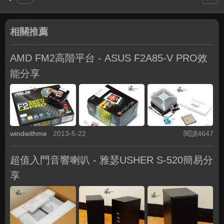
相關推薦
AMD FM2高階平台 - ASUS F2A85-V PRO效
能分享
windwithme
2013-5-22
閱讀4647
超值入門音響喇叭 - 雅瑟USHER S-520簡易分
享