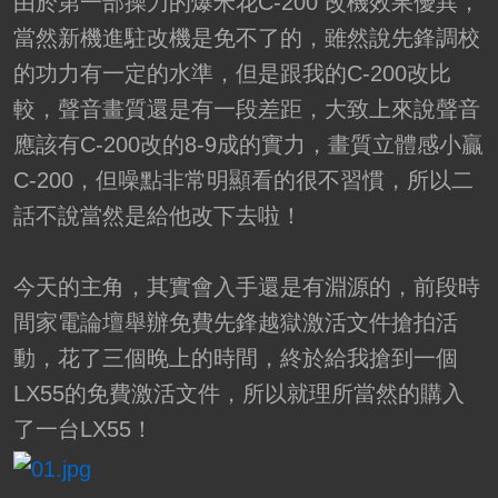
由於第一部操刀的爆米花C-200 改機效果優異，
當然新機進駐改機是免不了的，雖然說先鋒調校
的功力有一定的水準，但是跟我的C-200改比
較，聲音畫質還是有一段差距，大致上來說聲音
應該有C-200改的8-9成的實力，畫質立體感小贏
C-200，但噪點非常明顯看的很不習慣，所以二
話不說當然是給他改下去啦！
今天的主角，其實會入手還是有淵源的，前段時
間家電論壇舉辦免費先鋒越獄激活文件搶拍活
動，花了三個晚上的時間，終於給我搶到一個
LX55的免費激活文件，所以就理所當然的購入
了一台LX55！