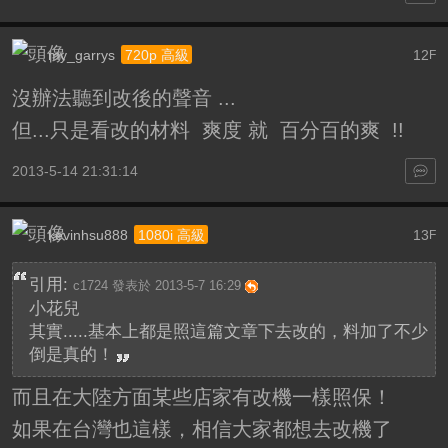
my_garrys
12
720p 高級
F
沒辦法聽到改後的聲音 ...
但...只是看改的材料 爽度 就 百分百的爽 !!
2013-5-14 21:31:14
kevinhsu888
13
1080i 高級
F
引用:
c1724 發表於 2013-5-7 16:29
小花兒
其實.....基本上都是照這篇文章下去改的，料加了不少
倒是真的！
而且在大陸方面某些店家有改機一樣照保！
如果在台灣也這樣，相信大家都想去改機了