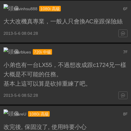
kevinhsu888
6
1080i 高級
F
大大改機真專業，一般人只會換AC座跟保險絲
2013-5-6 08:04:28
starblues
7
720i 中級
F
小弟也有一台LX55，不過想改成跟c1724兄一樣
大概是不可能的任務。
基本上這可以算是砍掉重練了吧。
2013-5-6 08:52:28
IcareU
8
1080i 高級
F
改完後, 保固沒了, 使用時要小心