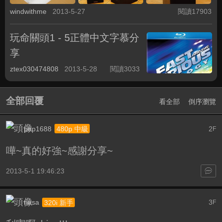
windwithme
2013-5-27
閱讀17903
玩命關頭1 - 5正體中文字慕分
享
ztex030474808
2013-5-28
閱讀3033
全部回覆
看全部
倒序瀏覽
pop1688
2
480p 中級
F
嘩~真的好強~感謝分享~
2013-5-1 19:46:23
nasa
3
320i 新手
F