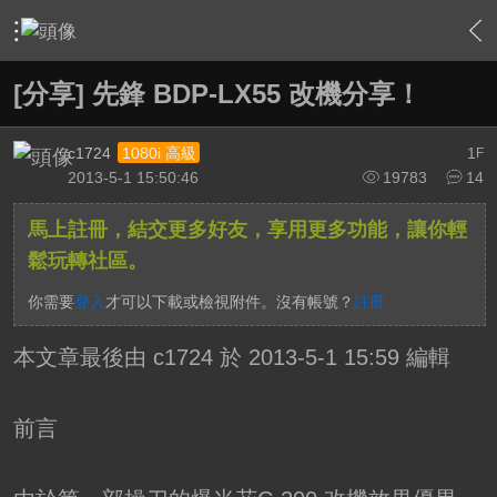
›
軟硬體相關技術
›
高畫質多媒體播放機與BD討論區
›
內
[分享] 先鋒 BDP-LX55 改機分享！
c1724
1
1080i 高級
F
2013-5-1 15:50:46
19783
14
馬上註冊，結交更多好友，享用更多功能，讓你輕
鬆玩轉社區。
你需要
登入
才可以下載或檢視附件。沒有帳號？
註冊
本文章最後由 c1724 於 2013-5-1 15:59 編輯
前言