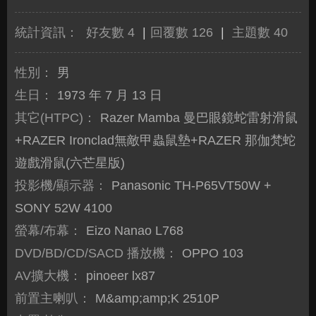
統計資訊：
好友數 4
|
回覆數 126
|
主題數 40
性別：
男
生日：
1973 年 7 月 13 日
其它(HTPC)：
Razer Mamba 曼巴眼鏡蛇雷射滑鼠
+RAZER Ironclad無敵甲蟲鼠墊+RAZER 那伽梵蛇
遊戲滑鼠(六芒星版)
投影機/顯示器：
Panasonic TH-P65VT50W +
SONY 52W 4100
螢幕/布幕：
Eizo Nanao L768
DVD/BD/CD/SACD 播放機：
OPPO 103
AV擴大機：
pinoeer lx87
前置主喇叭：
M&amp;amp;K 2510P