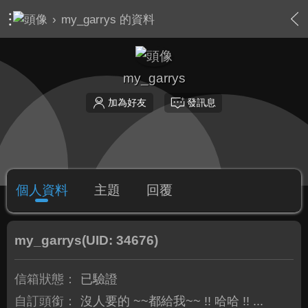
›
my_garrys 的資料
my_garrys
加為好友
發訊息
個人資料
主題
回覆
my_garrys
(UID: 34676)
信箱狀態：
已驗證
自訂頭銜：
沒人要的 ~~都給我~~ !! 哈哈 !! ...