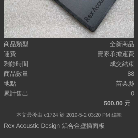
商品類型
全新商品
運費
賣家承擔運費
剩餘時間
成交結束
商品數量
88
地點
苗栗縣
累計售出
0
500.00
元
本文最後由 c1724 於 2019-5-2 03:20 PM 編輯
Rex Acoustic Design 鋁合金壁插面板