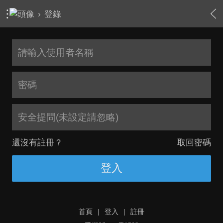
›
登錄
安全提問(未設定請忽略)
還沒有註冊？
取回密碼
登入
首頁
|
登入
|
註冊