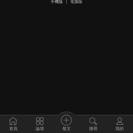
手機版
|
電腦版
發文
首頁
論壇
搜尋
我的