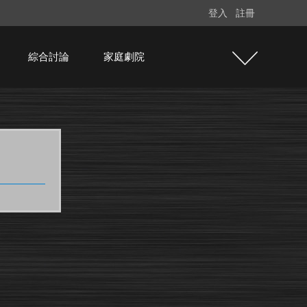
登入
註冊
綜合討論
家庭劇院