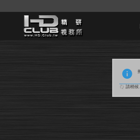
請稍候..