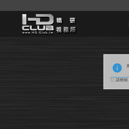
請稍候..