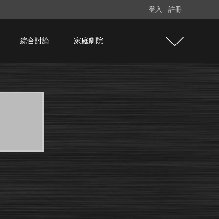
登入
註冊
綜合討論
家庭劇院