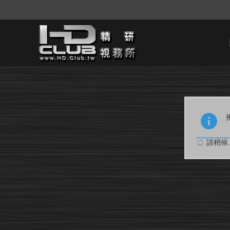
請稍候..