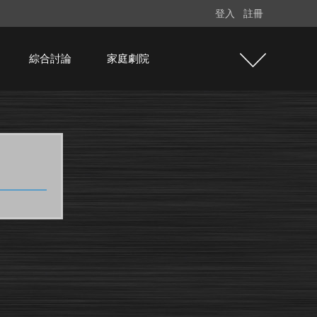
登入
註冊
綜合討論
家庭劇院