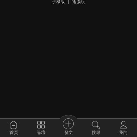
手機版
|
電腦版
發文
首頁
論壇
搜尋
我的