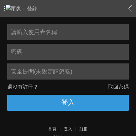
›
登錄
安全提問(未設定請忽略)
還沒有註冊？
取回密碼
登入
首頁
|
登入
|
註冊