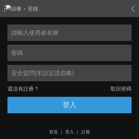
›
登錄
安全提問(未設定請忽略)
還沒有註冊？
取回密碼
登入
首頁
|
登入
|
註冊