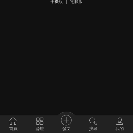
手機版
|
電腦版
發文
首頁
論壇
搜尋
我的