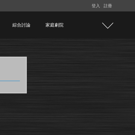
登入
註冊
綜合討論
家庭劇院