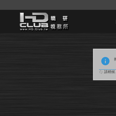
請稍候..