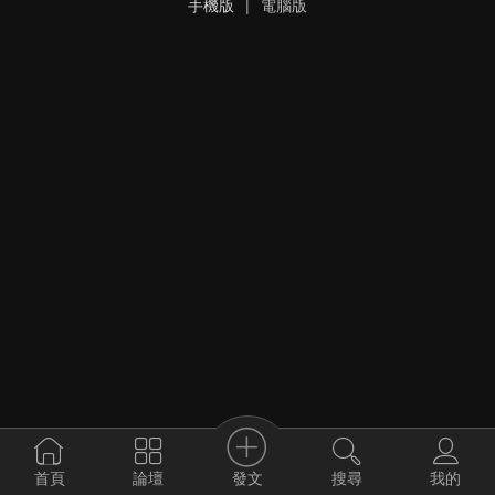
手機版
|
電腦版
發文
首頁
論壇
搜尋
我的