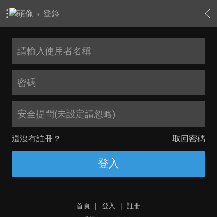
›
登錄
安全提問(未設定請忽略)
還沒有註冊？
取回密碼
登入
首頁
|
登入
|
註冊