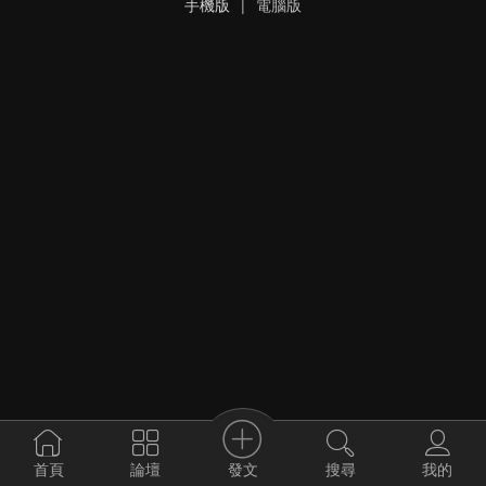
手機版
|
電腦版
發文
首頁
論壇
搜尋
我的