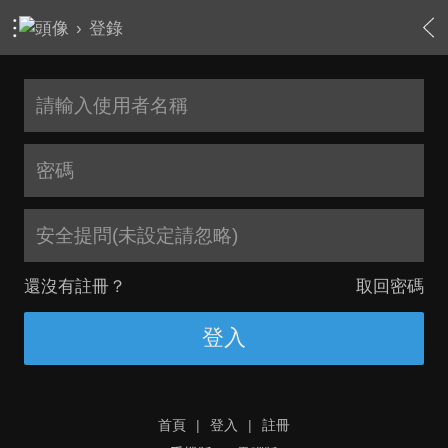
›
登錄
安全提問(未設定請忽略)
還沒有註冊？
取回密碼
登入
首頁
|
登入
|
註冊