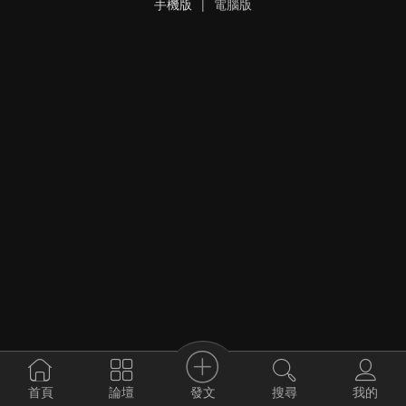
手機版
|
電腦版
發文
首頁
論壇
搜尋
我的