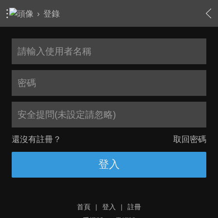
›
登錄
安全提問(未設定請忽略)
還沒有註冊？
取回密碼
登入
首頁
|
登入
|
註冊