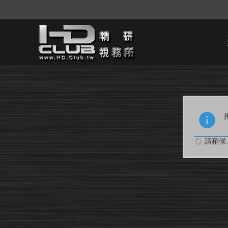
請稍候..