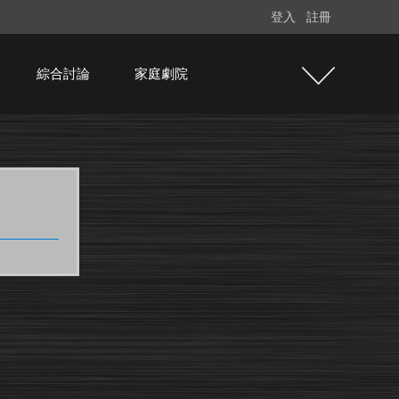
登入
註冊
綜合討論
家庭劇院