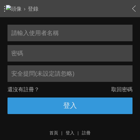
›
登錄
安全提問(未設定請忽略)
還沒有註冊？
取回密碼
登入
首頁
|
登入
|
註冊