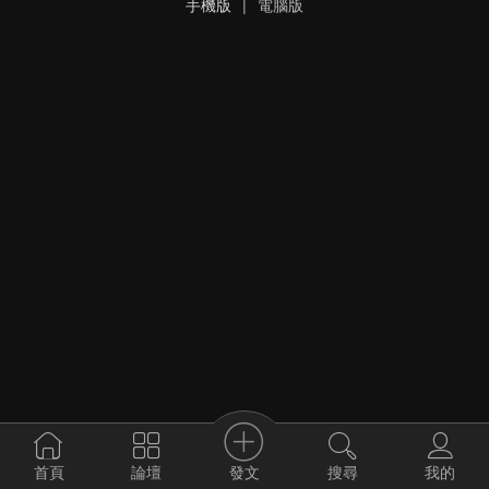
手機版
|
電腦版
發文
首頁
論壇
搜尋
我的