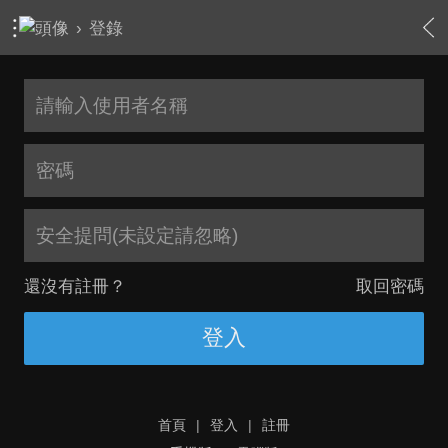
›
登錄
安全提問(未設定請忽略)
還沒有註冊？
取回密碼
登入
首頁
|
登入
|
註冊