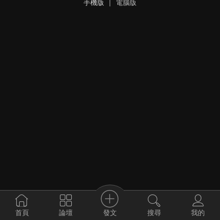
手機版
|
電腦版
發文
首頁
論壇
搜尋
我的