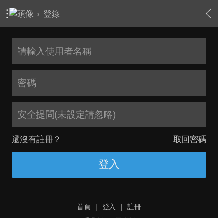
›
登錄
安全提問(未設定請忽略)
還沒有註冊？
取回密碼
登入
首頁
|
登入
|
註冊