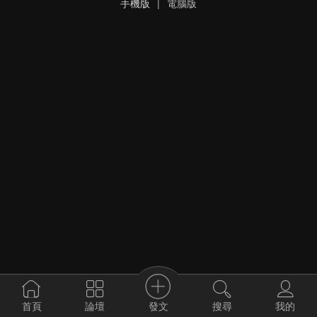
手機版
|
電腦版
發文
首頁
論壇
搜尋
我的