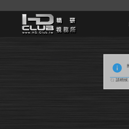
請稍候..