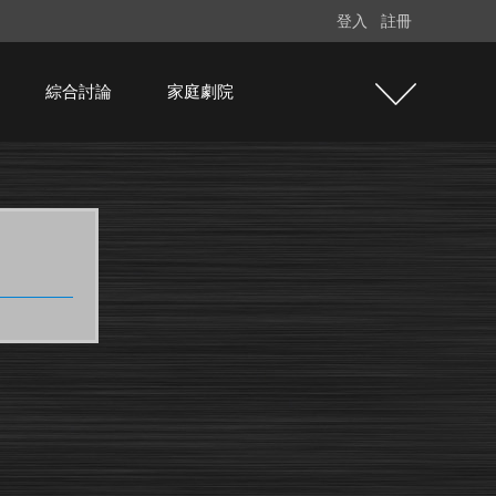
登入
註冊
綜合討論
家庭劇院