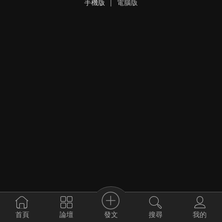
手機版
|
電腦版
發文
首頁
論壇
搜尋
我的