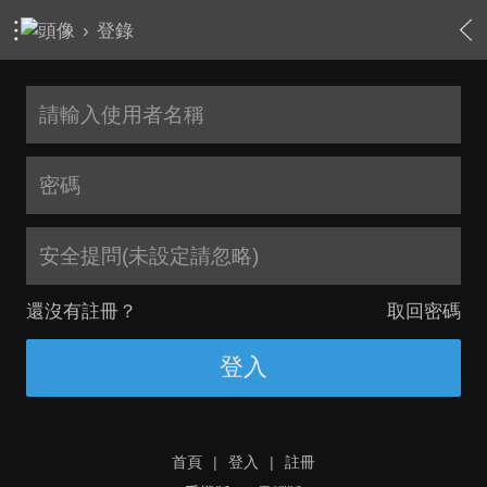
›
登錄
安全提問(未設定請忽略)
還沒有註冊？
取回密碼
登入
首頁
|
登入
|
註冊