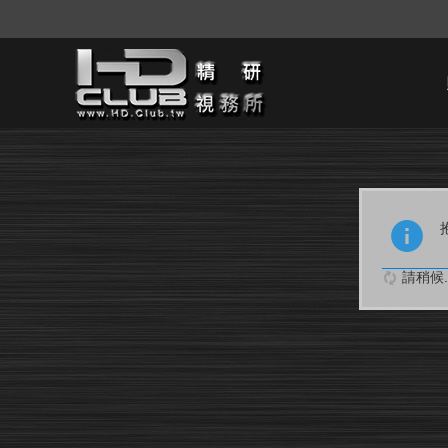
請稍候..