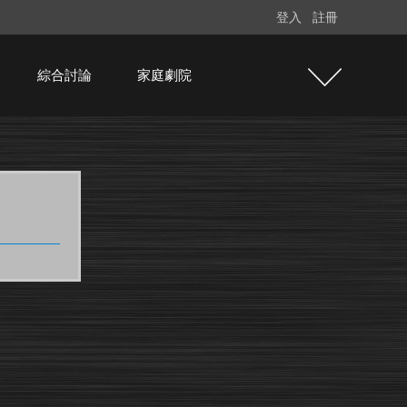
登入
註冊
綜合討論
家庭劇院