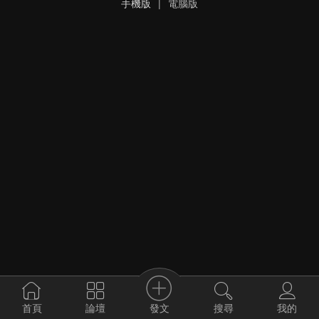
手機版
|
電腦版
發文
首頁
論壇
搜尋
我的