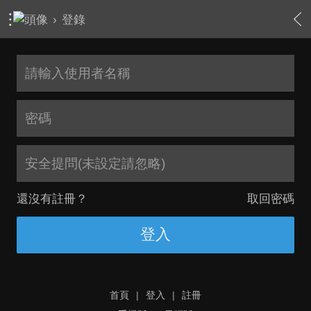
›
登錄
安全提問(未設定請忽略)
還沒有註冊？
取回密碼
登入
首頁
|
登入
|
註冊