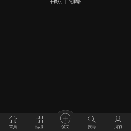
手機版
|
電腦版
發文
首頁
論壇
搜尋
我的