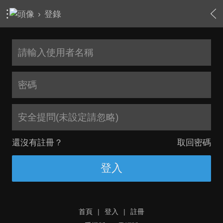
›
登錄
安全提問(未設定請忽略)
還沒有註冊？
取回密碼
登入
首頁
|
登入
|
註冊